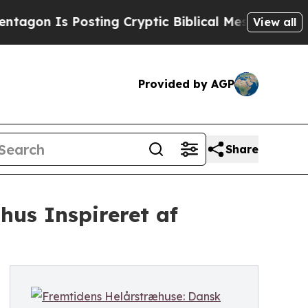
ting Cryptic Biblical Messages on Social Media
View all
Provided by AGP
Share
us Inspireret af