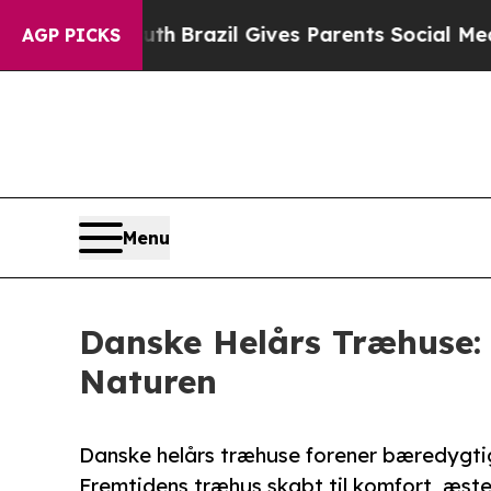
outh
Brazil Gives Parents Social Media Controls f
AGP PICKS
Menu
Danske Helårs Træhuse:
Naturen
Danske helårs træhuse forener bæredygtig
Fremtidens træhus skabt til komfort, æsteti