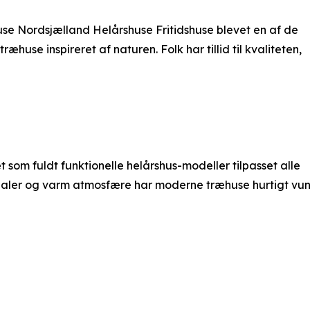
huse Nordsjælland Helårshuse Fritidshuse blevet en af de
use inspireret af naturen. Folk har tillid til kvaliteten,
et som fuldt funktionelle helårshus-modeller tilpasset alle
erialer og varm atmosfære har moderne træhuse hurtigt vu