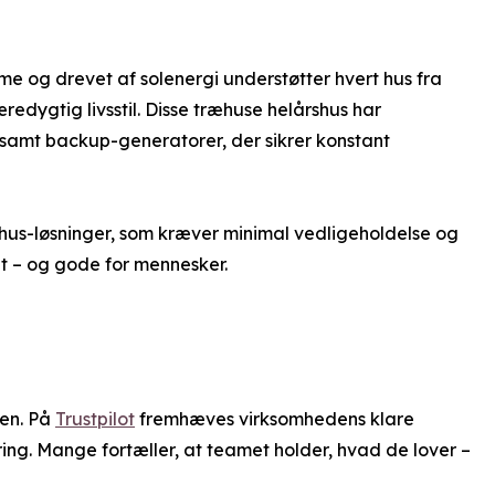
me og drevet af solenergi understøtter hvert hus fra
edygtig livsstil. Disse træhuse helårshus har
, samt backup-generatorer, der sikrer konstant
hus-løsninger, som kræver minimal vedligeholdelse og
et – og gode for mennesker.
sen. På
Trustpilot
fremhæves virksomhedens klare
ring. Mange fortæller, at teamet holder, hvad de lover –