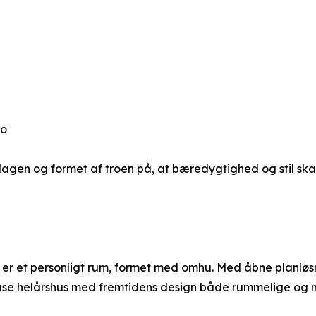
ro
erdagen og formet af troen på, at bæredygtighed og stil ska
er et personligt rum, formet med omhu. Med åbne planløsn
use helårshus med fremtidens design både rummelige og 