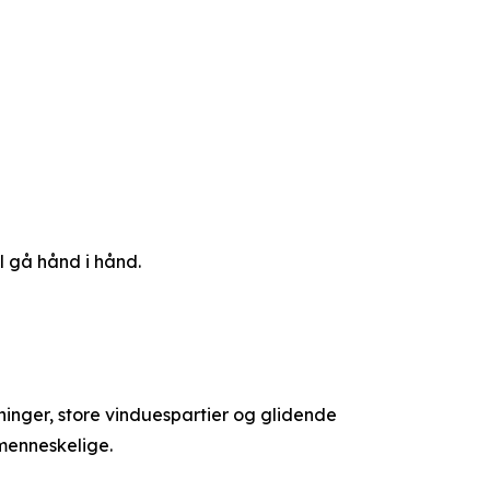
l gå hånd i hånd.
inger, store vinduespartier og glidende
menneskelige.