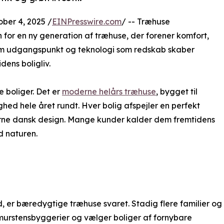
er 4, 2025 /
EINPresswire.com
/ -- Træhuse
 for en ny generation af træhuse, der forener komfort,
m udgangspunkt og teknologi som redskab skaber
ens boligliv.
e boliger. Det er
moderne helårs træhuse
, bygget til
ghed hele året rundt. Hver bolig afspejler en perfekt
rne dansk design. Mange kunder kalder dem fremtidens
d naturen.
 er bæredygtige træhuse svaret. Stadig flere familier og
murstensbyggerier og vælger boliger af fornybare