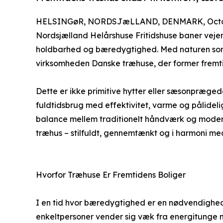
HELSINGøR, NORDSJæLLAND, DENMARK, Octob
Nordsjælland Helårshuse Fritidshuse baner vejen
holdbarhed og bæredygtighed. Med naturen so
virksomheden Danske træhuse, der former fremtid
Dette er ikke primitive hytter eller sæsonpræged
fuldtidsbrug med effektivitet, varme og pålideli
balance mellem traditionelt håndværk og mode
træhus – stilfuldt, gennemtænkt og i harmoni me
Hvorfor Træhuse Er Fremtidens Boliger
I en tid hvor bæredygtighed er en nødvendighed,
enkeltpersoner vender sig væk fra energitunge 