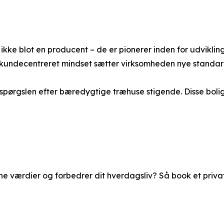
ikke blot en producent – de er pionerer inden for udvikl
t kundecentreret mindset sætter virksomheden nye standar
rspørgslen efter bæredygtige træhuse stigende. Disse boli
 dine værdier og forbedrer dit hverdagsliv? Så book et priv