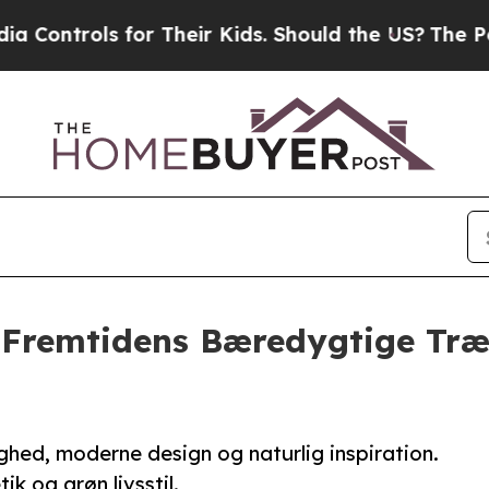
or Their Kids. Should the US?
The Pentagon Is Pos
 Fremtidens Bæredygtige Træh
hed, moderne design og naturlig inspiration.
k og grøn livsstil.